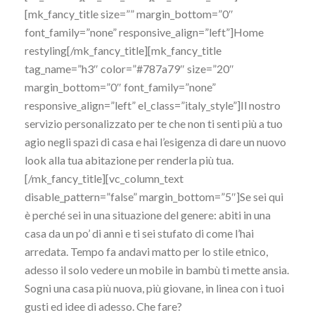
[mk_fancy_title size=”” margin_bottom=”0″
font_family=”none” responsive_align=”left”]Home
restyling[/mk_fancy_title][mk_fancy_title
tag_name=”h3″ color=”#787a79″ size=”20″
margin_bottom=”0″ font_family=”none”
responsive_align=”left” el_class=”italy_style”]Il nostro
servizio personalizzato per te che non ti senti più a tuo
agio negli spazi di casa e hai l’esigenza di dare un nuovo
look alla tua abitazione per renderla più tua.
[/mk_fancy_title][vc_column_text
disable_pattern=”false” margin_bottom=”5″]Se sei qui
è perché sei in una situazione del genere: abiti in una
casa da un po’ di anni e ti sei stufato di come l’hai
arredata. Tempo fa andavi matto per lo stile etnico,
adesso il solo vedere un mobile in bambù ti mette ansia.
Sogni una casa più nuova, più giovane, in linea con i tuoi
gusti ed idee di adesso. Che fare?