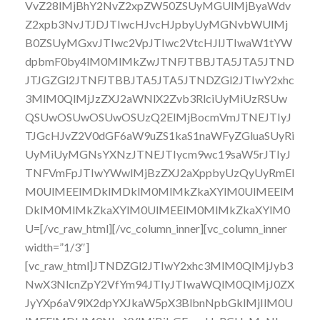
VvZ28lMjBhY2NvZ2xpZW50ZSUyMGUlMjByaWdv
Z2xpb3NvJTJDJTIwcHJvcHJpbyUyMGNvbWUlMj
B0ZSUyMGxvJTIwc2VpJTIwc2VtcHJlJTIwaW1tYW
dpbmF0by4lM0MlMkZwJTNFJTBBJTA5JTA5JTND
JTJGZGl2JTNFJTBBJTA5JTA5JTNDZGl2JTIwY2xhc
3MlM0QlMjJzZXJ2aWNlX2Zvb3RlciUyMiUzRSUw
QSUwOSUwOSUwOSUzQ2ElMjBocmVmJTNEJTIyJ
TJGcHJvZ2V0dGF6aW9uZS1kaS1naWFyZGluaSUyRi
UyMiUyMGNsYXNzJTNEJTIycm9wc19saW5rJTIyJ
TNFVmFpJTIwYWwlMjBzZXJ2aXppbyUzQyUyRmEl
M0UlMEElMDklMDklM0MlMkZkaXYlM0UlMEElM
DklM0MlMkZkaXYlM0UlMEElM0MlMkZkaXYlM0
U=[/vc_raw_html][/vc_column_inner][vc_column_inner
width=”1/3″]
[vc_raw_html]JTNDZGl2JTIwY2xhc3MlM0QlMjJyb3
NwX3NlcnZpY2VfYm94JTIyJTIwaWQlM0QlMjJ0ZX
JyYXp6aV9lX2dpYXJkaW5pX3BlbnNpbGklMjIlM0U