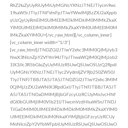
RhZ2luZyUyRiUyMiUyMGNsYXNzJTNEJTIycm9wc
19saW5rJTIyJTNFVmFpJTIwYWwlMjBzZXJ2aXppb
yUzQyUyRmElM0UlMEElMDklMDklM0MlMkZkaX
YlM0UlMEElMDklM0MlMkZkaXYlM0UlMEElM0M
lMkZkaXYlM0U=[/vc_raw_html][/vc_column_inner]
[vc_column_inner width=”1/3″]
[vc_raw_html]JTNDZGl2JTIwY2xhc3MlM0QlMjJyb3
NwX3NlcnZpY2VfYm94JTIyJTIwaWQlM0QlMjJob2
1lX3Jlc3R5bGluZyUyMiUzRSUwQSUwOSUzQ2Rpdi
UyMGNsYXNzJTNEJTIyc2VydmljZV9jb250ZW50J
TIyJTNFJTBBJTA5JTA5JTNDZGl2JTIwY2xhc3MlM
0QlMjJzZXJ2aWNlX3RpdGxlJTIyJTNFJTBBJTA5JT
A5JTA5JTNDaDMlMjBjbGFzcyUzRCUyMnJvcHNf
dGl0bGUlMjIlM0VIb21lJTIwcmVzdHlsaW5nJTNDJ
TJGaDMlM0UlMEElMDklMDklM0MlMkZkaXYlM0
UlMEElMDklMDklM0NkaXYlMjBjbGFzcyUzRCUy
MnNlcnZpY2VfbWFpbiUyMiUzRSUwQSUwOSUwO