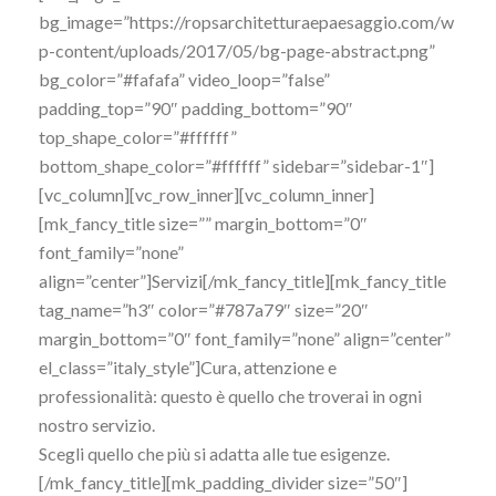
bg_image=”https://ropsarchitetturaepaesaggio.com/w
p-content/uploads/2017/05/bg-page-abstract.png”
bg_color=”#fafafa” video_loop=”false”
padding_top=”90″ padding_bottom=”90″
top_shape_color=”#ffffff”
bottom_shape_color=”#ffffff” sidebar=”sidebar-1″]
[vc_column][vc_row_inner][vc_column_inner]
[mk_fancy_title size=”” margin_bottom=”0″
font_family=”none”
align=”center”]Servizi[/mk_fancy_title][mk_fancy_title
tag_name=”h3″ color=”#787a79″ size=”20″
margin_bottom=”0″ font_family=”none” align=”center”
el_class=”italy_style”]Cura, attenzione e
professionalità: questo è quello che troverai in ogni
nostro servizio.
Scegli quello che più si adatta alle tue esigenze.
[/mk_fancy_title][mk_padding_divider size=”50″]