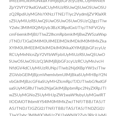
lMEElMDklM0NkaXYlMjBjbGFzcyUzRCUyMnNlcn
ZpY2VfY29udGVudCUyMiUzRSUwQSUwOSUwOSU
zQ2RpdiUyMGNsYXNzJTNEJTIyc2VydmljZV90aXR
sZSUyMiUzRSUwQSUwOSUwOSUwOSUzQ2gzJTIw
Y2xhc3MlM0QlMjJyb3BzX3RpdGxlJTIyJTNFVGVy
cmF6emklMjBlJTIwZ2lhcmRpbmklMjBwZW5zaWxp
JTNDJTJGaDMlM0UlMEElMDklMDklM0MlMkZka
XYlM0UlMEElMDklMDklM0NkaXYlMjBjbGFzcyUz
RCUyMnNlcnZpY2VfbWFpbiUyMiUzRSUwQSUwO
SUwOSUwOSUzQ3AlMjBjbGFzcyUzRCUyMnJvcH
NfdGV4dCUyMiUzRUNpJTIwb2NjdXBpYW1vJTIw
ZGVsbGElMjBjcmVhemlvbmUlMjBkaSUyMHBpY2N
vbGklMjBzcGF6aSUyMHZlcmRpJTJDJTIwbG9udGF
uaSUyMGRhJTIwb2NjaGklMjBpbmRpc2NyZXRpJTI
wZSUyMGNoZSUyMHJpZW1waW9ubyUyMGwlRT
IlODAlOTlhbmltYS4lM0MlMkZwJTNFJTBBJTA5JT
A5JTNDJTJGZGl2JTNFJTBBJTA5JTA5JTNDZGl2J
TIwY2xhc3MlM0QlMjJzZXJ2aWNlX2Zvb3RlciUyMi