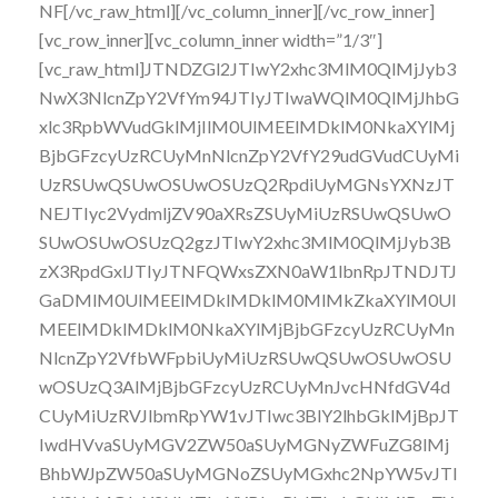
NF[/vc_raw_html][/vc_column_inner][/vc_row_inner]
[vc_row_inner][vc_column_inner width=”1/3″]
[vc_raw_html]JTNDZGl2JTIwY2xhc3MlM0QlMjJyb3
NwX3NlcnZpY2VfYm94JTIyJTIwaWQlM0QlMjJhbG
xlc3RpbWVudGklMjIlM0UlMEElMDklM0NkaXYlMj
BjbGFzcyUzRCUyMnNlcnZpY2VfY29udGVudCUyMi
UzRSUwQSUwOSUwOSUzQ2RpdiUyMGNsYXNzJT
NEJTIyc2VydmljZV90aXRsZSUyMiUzRSUwQSUwO
SUwOSUwOSUzQ2gzJTIwY2xhc3MlM0QlMjJyb3B
zX3RpdGxlJTIyJTNFQWxsZXN0aW1lbnRpJTNDJTJ
GaDMlM0UlMEElMDklMDklM0MlMkZkaXYlM0Ul
MEElMDklMDklM0NkaXYlMjBjbGFzcyUzRCUyMn
NlcnZpY2VfbWFpbiUyMiUzRSUwQSUwOSUwOSU
wOSUzQ3AlMjBjbGFzcyUzRCUyMnJvcHNfdGV4d
CUyMiUzRVJlbmRpYW1vJTIwc3BlY2lhbGklMjBpJT
IwdHVvaSUyMGV2ZW50aSUyMGNyZWFuZG8lMj
BhbWJpZW50aSUyMGNoZSUyMGxhc2NpYW5vJTI