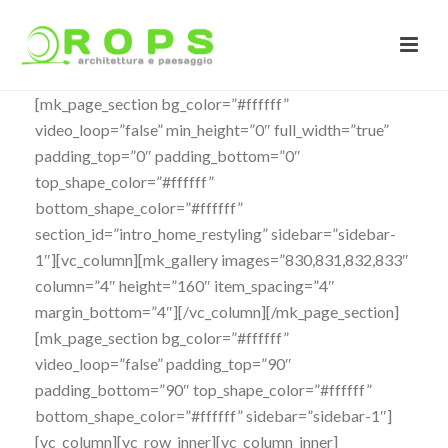
[mk_page_section bg_color=”#ffffff”
video_loop=”false” min_height=”0″ full_width=”true”
padding_top=”0″ padding_bottom=”0″
top_shape_color=”#ffffff”
bottom_shape_color=”#ffffff”
section_id=”intro_home_restyling” sidebar=”sidebar-
1″][vc_column][mk_gallery images=”830,831,832,833″
column=”4″ height=”160″ item_spacing=”4″
margin_bottom=”4″][/vc_column][/mk_page_section]
[mk_page_section bg_color=”#ffffff”
video_loop=”false” padding_top=”90″
padding_bottom=”90″ top_shape_color=”#ffffff”
bottom_shape_color=”#ffffff” sidebar=”sidebar-1″]
[vc_column][vc_row_inner][vc_column_inner]