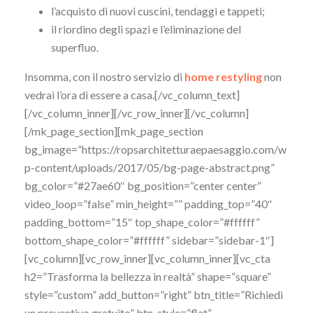
l’acquisto di nuovi cuscini, tendaggi e tappeti;
il riordino degli spazi e l’eliminazione del
superfluo.
Insomma, con il nostro servizio di
home restyling
non
vedrai l’ora di essere a casa.[/vc_column_text]
[/vc_column_inner][/vc_row_inner][/vc_column]
[/mk_page_section][mk_page_section
bg_image=”https://ropsarchitetturaepaesaggio.com/w
p-content/uploads/2017/05/bg-page-abstract.png”
bg_color=”#27ae60″ bg_position=”center center”
video_loop=”false” min_height=”” padding_top=”40″
padding_bottom=”15″ top_shape_color=”#ffffff”
bottom_shape_color=”#ffffff” sidebar=”sidebar-1″]
[vc_column][vc_row_inner][vc_column_inner][vc_cta
h2=”Trasforma la bellezza in realtà” shape=”square”
style=”custom” add_button=”right” btn_title=”Richiedi
un preventivo gratuito” btn_style=”flat”