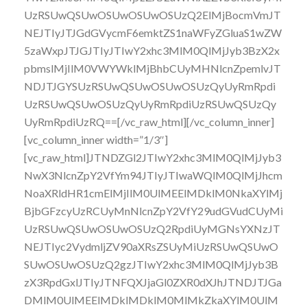
UzRSUwQSUwOSUwOSUwOSUzQ2ElMjBocmVmJT
NEJTIyJTJGdGVycmF6emktZS1naWFyZGluaS1wZW
5zaWxpJTJGJTIyJTIwY2xhc3MlM0QlMjJyb3BzX2x
pbmslMjIlM0VWYWklMjBhbCUyMHNlcnZpemlvJT
NDJTJGYSUzRSUwQSUwOSUwOSUzQyUyRmRpdi
UzRSUwQSUwOSUzQyUyRmRpdiUzRSUwQSUzQy
UyRmRpdiUzRQ==[/vc_raw_html][/vc_column_inner]
[vc_column_inner width=”1/3″]
[vc_raw_html]JTNDZGl2JTIwY2xhc3MlM0QlMjJyb3
NwX3NlcnZpY2VfYm94JTIyJTIwaWQlM0QlMjJhcm
NoaXRldHR1cmElMjIlM0UlMEElMDklM0NkaXYlMj
BjbGFzcyUzRCUyMnNlcnZpY2VfY29udGVudCUyMi
UzRSUwQSUwOSUwOSUzQ2RpdiUyMGNsYXNzJT
NEJTIyc2VydmljZV90aXRsZSUyMiUzRSUwQSUwO
SUwOSUwOSUzQ2gzJTIwY2xhc3MlM0QlMjJyb3B
zX3RpdGxlJTIyJTNFQXJjaGl0ZXR0dXJhJTNDJTJGa
DMlM0UlMEElMDklMDklM0MlMkZkaXYlM0UlM