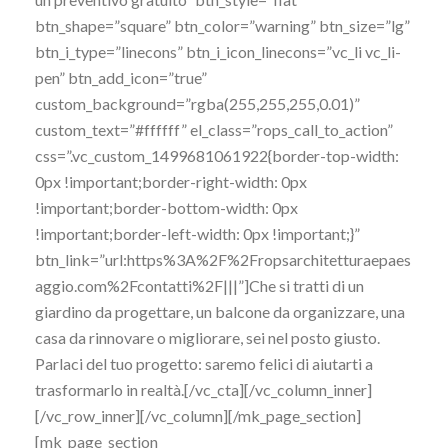
btn_shape=”square” btn_color=”warning” btn_size=”lg”
btn_i_type=”linecons” btn_i_icon_linecons=”vc_li vc_li-
pen” btn_add_icon=”true”
custom_background=”rgba(255,255,255,0.01)”
custom_text=”#ffffff” el_class=”rops_call_to_action”
css=”.vc_custom_1499681061922{border-top-width:
0px !important;border-right-width: 0px
!important;border-bottom-width: 0px
!important;border-left-width: 0px !important;}”
btn_link=”url:https%3A%2F%2Fropsarchitetturaepaes
aggio.com%2Fcontatti%2F|||”]Che si tratti di un
giardino da progettare, un balcone da organizzare, una
casa da rinnovare o migliorare, sei nel posto giusto.
Parlaci del tuo progetto: saremo felici di aiutarti a
trasformarlo in realtà.[/vc_cta][/vc_column_inner]
[/vc_row_inner][/vc_column][/mk_page_section]
[mk_page_section