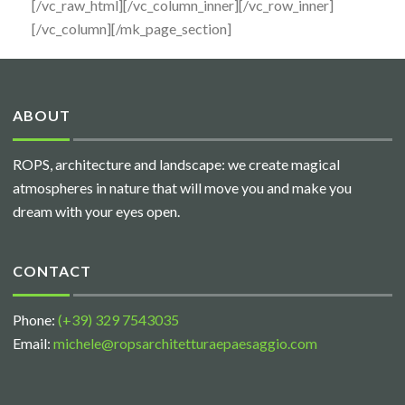
[/vc_raw_html][/vc_column_inner][/vc_row_inner]
[/vc_column][/mk_page_section]
ABOUT
ROPS, architecture and landscape: we create magical
atmospheres in nature that will move you and make you
dream with your eyes open.
CONTACT
Phone:
(+39) 329 7543035
Email:
michele@ropsarchitetturaepaesaggio.com