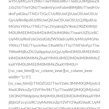
wYSUyMGJvY2NhJTIwYXBlcnRhJTIwbGUlMjBwZX
Jzb25lJTIwY2hlJTIwdmVycmFubm8lMjBhJTIwdHJv
dmFydGkuJTNDJTJGcCUzRSUwQSUwOSUwOSUz
QyUyRmRpdiUzRSUwQSUwOSUwOSUzQ2RpdiUy
MGNsYXNzJTNEJTIyc2VydmljZV9mb290ZXIlMjIl
M0UlMEElMDklMDklMDklM0NhJTIwaHJlZiUzRC
UyMiUyRmFsbGVzdGltZW50aSUyRiUyMiUyMGNs
YXNzJTNEJTIycm9wc19saW5rJTIyJTNFVmFpJTIw
YWwlMjBzZXJ2aXppbyUzQyUyRmElM0UlMEElMD
klMDklM0MlMkZkaXYlM0UlMEElMDklM0MlMkZ
kaXYlM0UlMEElM0MlMkZkaXYlM0U=
[/vc_raw_html][/vc_column_inner][vc_column_inner
width=”1/3″]
[vc_raw_html]JTNDZGl2JTIwY2xhc3MlM0QlMjJyb3
NwX3NlcnZpY2VfYm94JTIyJTIwaWQlM0QlMjJob2
1lX3N0YWdpbmclMjIlM0UlMEElMDklM0NkaXYlM
jBjbGFzcyUzRCUyMnNlcnZpY2VfY29udGVudCUyM
iUzRSUwQSUwOSUwOSUzQ2RpdiUyMGNsYXNzJT