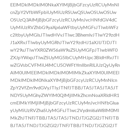
EElMDklMDklM0NkaXYlMjBjbGFzcyUzRCUyMnNl
cnZpY2VfbWFpbiUyMiUzRSUwQSUwOSUwOSUw
OSUzQ3AlMjBjbGFzcyUzRCUyMnJvcHNfdGV4dC
UyMiUzRVZhbG9yaXp6aWFtbyUyMGFsJTIwbWFz
c2ltbyUyMGlsJTIwdHVvJTIwc3BhemlvJTIwY29zdH
J1aXRvJTIwbyUyMGRhJTIwY29zdHJ1aXJlJTJDJTI
wY29uJTIwYXR0ZW56aW9uZSUyMGFpJTIwbWF0
ZXJpYWxpJTIwZSUyMG5lbCUyMHJpc3BldHRvJTI
wZGVsbCVFMiU4MCU5OWFtYmllbnRlLiUzQyUyRn
AlM0UlMEElMDklMDklM0MlMkZkaXYlM0UlMEEl
MDklMDklM0NkaXYlMjBjbGFzcyUzRCUyMnNlcn
ZpY2VfZm9vdGVyJTIyJTNFJTBBJTA5JTA5JTA5JT
NDYSUyMGhyZWYlM0QlMjIlMkZhcmNoaXRldHR1
cmElMkYlMjIlMjBjbGFzcyUzRCUyMnJvcHNfbGlua
yUyMiUzRVZhaSUyMGFsJTIwc2Vydml6aW8lM0Ml
MkZhJTNFJTBBJTA5JTA5JTNDJTJGZGl2JTNFJTB
BJTA5JTNDJTJGZGl2JTNFJTBBJTNDJTJGZGl2JT