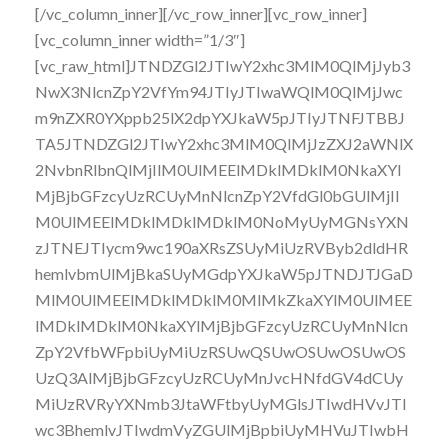
[/vc_column_inner][/vc_row_inner][vc_row_inner]
[vc_column_inner width=”1/3″]
[vc_raw_html]JTNDZGl2JTIwY2xhc3MlM0QlMjJyb3
NwX3NlcnZpY2VfYm94JTIyJTIwaWQlM0QlMjJwc
m9nZXR0YXppb25lX2dpYXJkaW5pJTIyJTNFJTBBJ
TA5JTNDZGl2JTIwY2xhc3MlM0QlMjJzZXJ2aWNlX
2NvbnRlbnQlMjIlM0UlMEElMDklMDklM0NkaXYl
MjBjbGFzcyUzRCUyMnNlcnZpY2VfdGl0bGUlMjIl
M0UlMEElMDklMDklMDklM0NoMyUyMGNsYXN
zJTNEJTIycm9wc190aXRsZSUyMiUzRVByb2dldHR
hemlvbmUlMjBkaSUyMGdpYXJkaW5pJTNDJTJGaD
MlM0UlMEElMDklMDklM0MlMkZkaXYlM0UlMEE
lMDklMDklM0NkaXYlMjBjbGFzcyUzRCUyMnNlcn
ZpY2VfbWFpbiUyMiUzRSUwQSUwOSUwOSUwOS
UzQ3AlMjBjbGFzcyUzRCUyMnJvcHNfdGV4dCUy
MiUzRVRyYXNmb3JtaWFtbyUyMGlsJTIwdHVvJTI
wc3BhemlvJTIwdmVyZGUlMjBpbiUyMHVuJTIwbH