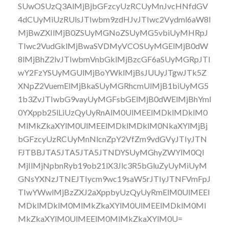
SUwOSUzQ3AlMjBjbGFzcyUzRCUyMnJvcHNfdGV
4dCUyMiUzRUlsJTIwbm9zdHJvJTIwc2Vydml6aW8l
MjBwZXIlMjB0ZSUyMGNoZSUyMG5vbiUyMHRpJ
TIwc2VudGklMjBwaSVDMyVCOSUyMGElMjB0dW
8lMjBhZ2lvJTIwbmVnbGklMjBzcGF6aSUyMGRpJTI
wY2FzYSUyMGUlMjBoYWklMjBsJUUyJTgwJTk5Z
XNpZ2VuemElMjBkaSUyMGRhcmUlMjB1biUyMG5
1b3ZvJTIwbG9vayUyMGFsbGElMjB0dWElMjBhYml
0YXppb25lLiUzQyUyRnAlM0UlMEElMDklMDklM0
MlMkZkaXYlM0UlMEElMDklMDklM0NkaXYlMjBj
bGFzcyUzRCUyMnNlcnZpY2VfZm9vdGVyJTIyJTN
FJTBBJTA5JTA5JTA5JTNDYSUyMGhyZWYlM0Ql
MjIlMjNpbnRyb19ob21lX3Jlc3R5bGluZyUyMiUyM
GNsYXNzJTNEJTIycm9wc19saW5rJTIyJTNFVmFpJ
TIwYWwlMjBzZXJ2aXppbyUzQyUyRmElM0UlMEEl
MDklMDklM0MlMkZkaXYlM0UlMEElMDklM0Ml
MkZkaXYlM0UlMEElM0MlMkZkaXYlM0U=