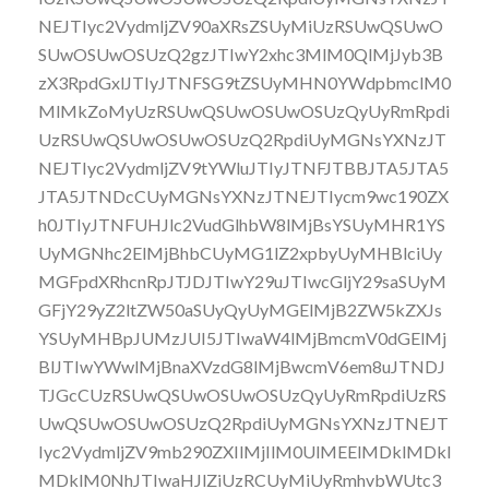
NEJTIyc2VydmljZV90aXRsZSUyMiUzRSUwQSUwO
SUwOSUwOSUzQ2gzJTIwY2xhc3MlM0QlMjJyb3B
zX3RpdGxlJTIyJTNFSG9tZSUyMHN0YWdpbmclM0
MlMkZoMyUzRSUwQSUwOSUwOSUzQyUyRmRpdi
UzRSUwQSUwOSUwOSUzQ2RpdiUyMGNsYXNzJT
NEJTIyc2VydmljZV9tYWluJTIyJTNFJTBBJTA5JTA5
JTA5JTNDcCUyMGNsYXNzJTNEJTIycm9wc190ZX
h0JTIyJTNFUHJlc2VudGlhbW8lMjBsYSUyMHR1YS
UyMGNhc2ElMjBhbCUyMG1lZ2xpbyUyMHBlciUy
MGFpdXRhcnRpJTJDJTIwY29uJTIwcGljY29saSUyM
GFjY29yZ2ltZW50aSUyQyUyMGElMjB2ZW5kZXJs
YSUyMHBpJUMzJUI5JTIwaW4lMjBmcmV0dGElMj
BlJTIwYWwlMjBnaXVzdG8lMjBwcmV6em8uJTNDJ
TJGcCUzRSUwQSUwOSUwOSUzQyUyRmRpdiUzRS
UwQSUwOSUwOSUzQ2RpdiUyMGNsYXNzJTNEJT
Iyc2VydmljZV9mb290ZXIlMjIlM0UlMEElMDklMDkl
MDklM0NhJTIwaHJlZiUzRCUyMiUyRmhvbWUtc3