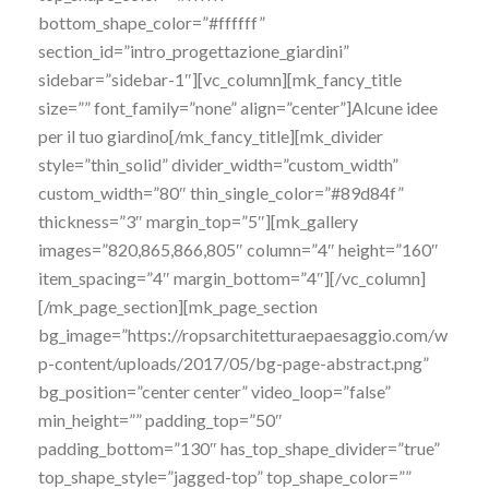
bottom_shape_color=”#ffffff”
section_id=”intro_progettazione_giardini”
sidebar=”sidebar-1″][vc_column][mk_fancy_title
size=”” font_family=”none” align=”center”]Alcune idee
per il tuo giardino[/mk_fancy_title][mk_divider
style=”thin_solid” divider_width=”custom_width”
custom_width=”80″ thin_single_color=”#89d84f”
thickness=”3″ margin_top=”5″][mk_gallery
images=”820,865,866,805″ column=”4″ height=”160″
item_spacing=”4″ margin_bottom=”4″][/vc_column]
[/mk_page_section][mk_page_section
bg_image=”https://ropsarchitetturaepaesaggio.com/w
p-content/uploads/2017/05/bg-page-abstract.png”
bg_position=”center center” video_loop=”false”
min_height=”” padding_top=”50″
padding_bottom=”130″ has_top_shape_divider=”true”
top_shape_style=”jagged-top” top_shape_color=””