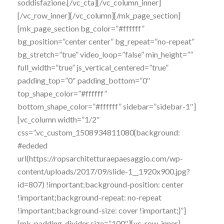
soddisfazione.[/vc_cta][/vc_column_inner]
[/vc_row_inner][/vc_column][/mk_page_section]
[mk_page_section bg_color=”#ffffff”
bg_position=”center center” bg_repeat=”no-repeat”
bg_stretch=”true” video_loop=”false” min_height=””
full_width=”true” js_vertical_centered=”true”
padding_top=”0″ padding_bottom=”0″
top_shape_color=”#ffffff”
bottom_shape_color=”#ffffff” sidebar=”sidebar-1″]
[vc_column width=”1/2″
css=”.vc_custom_1508934811080{background:
#ededed
url(https://ropsarchitetturaepaesaggio.com/wp-
content/uploads/2017/09/slide-1__1920x900.jpg?
id=807) !important;background-position: center
!important;background-repeat: no-repeat
!important;background-size: cover !important;}”]
[mk_padding_divider size=”100″][vc_row_inner]