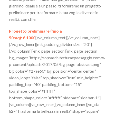
giardino ideale è a un passo: ti forniremo un progetto
preliminare per trasformare la tua voglia di verde in
realtà, con stile.
Progetto preliminare (fino a
50mq): €.1000
[/vc_column_text][/vc_column_inner]
[/vc_row_inner][mk_padding_divider size=”20″]
[/vc_column][/mk_page_section][mk_page_section
bg_image=”https://ropsarchitetturaepaesaggio.com/w
p-content/uploads/2017/05/bg-page-abstract.png”
bg_color=”#27ae60″ bg_position=”center center”
video_loop=”false” top_shadow=”true” min_height=””
padding_top=”40″ padding_bottom=”15″
top_shape_color=”#ffffff”
bottom_shape_color=”#ffffff” sidebar=”sidebar-1″]
[vc_column][vc_row_inner][vc_column_inner][vc_cta
h2=”Trasforma la bellezza in realtà” shape=”square”