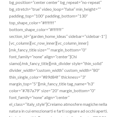
bg_position=”center center” bg_repeat=”no-repeat”
bg_stretch=”true” video_loop=”false” min_height=””
padding_top=”100″ padding_bottom=”130″
top_shape_color=”#ffffff”
bottom_shape_color=”#ffffff”
section_id=”garden_home_ideas” sidebar=”sidebar-1″]
[vc_column][vc_row_inner][vc_column_inner]
[mk_fancy_title size=”” margin_bottom=”0″
font_family=”none” align=”center”]Chi
siamo[/mk_fancy_title][mk_divider style=”thin_solid”
divider_width=”custom_width” custom_width=”80″
thin_single_color=”#89d84f” thickness=”3″
margin_top=”5″][mk_fancy_title tag_name=”h3″
color=”#787a79″ size=”20″ margin_bottom=”0″
font_family=”none” align=”center”
el_class=”italy_style”]Creiamo atmosfere magiche nella
natura in cui emozionarti e farti sognare ad occhi aperti.