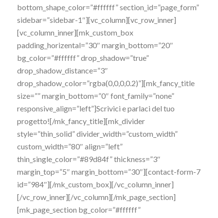
bottom_shape_color=”#ffffff” section_id=”page_form”
sidebar=”sidebar-1″][vc_column][vc_row_inner]
[vc_column_inner][mk_custom_box
padding_horizental=”30″ margin_bottom=”20″
bg_color=”#ffffff” drop_shadow=”true”
drop_shadow_distance=”3″
drop_shadow_color=”rgba(0,0,0,0.2)”][mk_fancy_title
size=”” margin_bottom=”0″ font_family=”none”
responsive_align=”left”]Scrivici e parlaci del tuo
progetto![/mk_fancy_title][mk_divider
style=”thin_solid” divider_width=”custom_width”
custom_width=”80″ align=”left”
thin_single_color=”#89d84f” thickness=”3″
margin_top=”5″ margin_bottom=”30″][contact-form-7
id=”984″][/mk_custom_box][/vc_column_inner]
[/vc_row_inner][/vc_column][/mk_page_section]
[mk_page_section bg_color=”#ffffff”