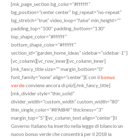
[mk_page_section bg_color=”#ffffff”
bg_position=”center center” bg_repeat=”no-repeat”
bg_stretch=”true” video_loop=”false” min_height=””
padding_top=”100″ padding_bottom=”130″
top_shape_color=”#ffffff”
bottom_shape_color=”#ffffff”
section_id=”garden_home_ideas” sidebar=”sidebar-1″]
[vc_column][vc_row_inner][vc_column_inner]
[mk_fancy_title size=”” margin_bottom=”0″
font_family=”none” align=”center”]E con il
bonus
verde
conviene ancora di più![/mk_fancy_title]
[mk_divider style=”thin_solid”
divider_width=”custom_width” custom_width=”80″
thin_single_color=”#89d84f” thickness=”3″
margin_top=”5″][vc_column_text align=”center”]Il
Governo Italiano ha inserito nella legge di bilancio un
nuovo bonus verde che consentirà per il 2018 la