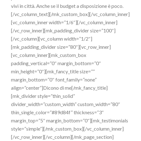
vivi in città. Anche se il budget a disposizione è poco.
[/vc_column_text][/mk_custom_box][/vc_column_inner]
[vc_column_inner width=”1/6″][/vc_column_inner]
[/vc_row_inner][mk_padding_divider size=”100″]
[/vc_column][vc_column width=”1/2″]
[mk_padding_divider size=”80″][vc_row_inner]
[vc_column_inner][mk_custom_box
padding_vertical=”0″ margin_bottom=”0″
min_height=”0″][mk_fancy_title size=””
margin_bottom=”0″ font_family=”none”
align=”center”]Dicono di me[/mk_fancy_title]
[mk_divider style=”thin_solid”
divider_width=”custom_width” custom_width=”80″
thin_single_color=”#89d84f” thickness=”3″
margin_top=”5″ margin_bottom=”0″][mk_testimonials
style=”simple”][/mk_custom_box][/vc_column_inner]
[/vc_row_inner][/vc_column][/mk_page_section]