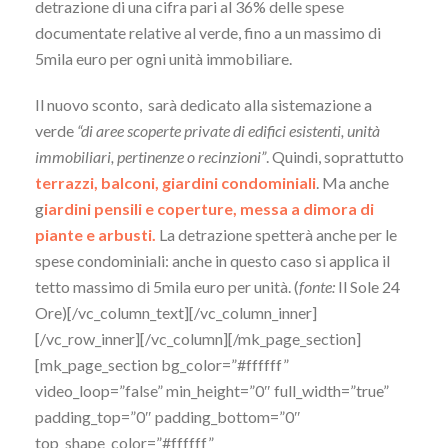
detrazione di una cifra pari al 36% delle spese
documentate relative al verde, fino a un massimo di
5mila euro per ogni unità immobiliare.
Il nuovo sconto, sarà dedicato alla sistemazione a
verde
“di aree scoperte private di edifici esistenti, unità
immobiliari, pertinenze o recinzioni”
. Quindi, soprattutto
terrazzi, balconi, giardini condominiali
. Ma anche
g
iardini pensili e coperture, messa a dimora di
piante e arbusti.
La detrazione spetterà anche per le
spese condominiali: anche in questo caso si applica il
tetto massimo di 5mila euro per unità. (
fonte:
Il Sole 24
Ore)[/vc_column_text][/vc_column_inner]
[/vc_row_inner][/vc_column][/mk_page_section]
[mk_page_section bg_color=”#ffffff”
video_loop=”false” min_height=”0″ full_width=”true”
padding_top=”0″ padding_bottom=”0″
top_shape_color=”#ffffff”