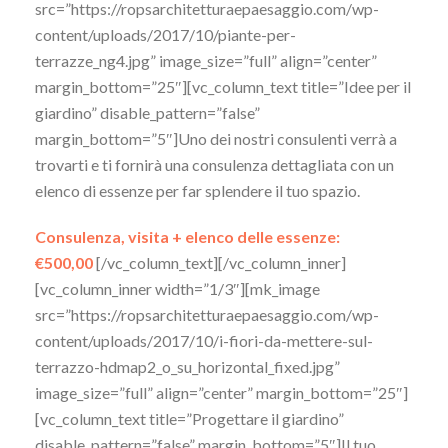
src=”https://ropsarchitetturaepaesaggio.com/wp-
content/uploads/2017/10/piante-per-
terrazze_ng4.jpg” image_size=”full” align=”center”
margin_bottom=”25″][vc_column_text title=”Idee per il
giardino” disable_pattern=”false”
margin_bottom=”5″]Uno dei nostri consulenti verrà a
trovarti e ti fornirà una consulenza dettagliata con un
elenco di essenze per far splendere il tuo spazio.
Consulenza, visita + elenco delle essenze:
€500,00
[/vc_column_text][/vc_column_inner]
[vc_column_inner width=”1/3″][mk_image
src=”https://ropsarchitetturaepaesaggio.com/wp-
content/uploads/2017/10/i-fiori-da-mettere-sul-
terrazzo-hdmap2_o_su_horizontal_fixed.jpg”
image_size=”full” align=”center” margin_bottom=”25″]
[vc_column_text title=”Progettare il giardino”
disable_pattern=”false” margin_bottom=”5″]Il tuo