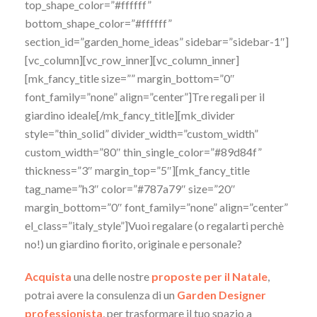
top_shape_color=”#ffffff”
bottom_shape_color=”#ffffff”
section_id=”garden_home_ideas” sidebar=”sidebar-1″]
[vc_column][vc_row_inner][vc_column_inner]
[mk_fancy_title size=”” margin_bottom=”0″
font_family=”none” align=”center”]Tre regali per il
giardino ideale[/mk_fancy_title][mk_divider
style=”thin_solid” divider_width=”custom_width”
custom_width=”80″ thin_single_color=”#89d84f”
thickness=”3″ margin_top=”5″][mk_fancy_title
tag_name=”h3″ color=”#787a79″ size=”20″
margin_bottom=”0″ font_family=”none” align=”center”
el_class=”italy_style”]Vuoi regalare (o regalarti perchè
no!) un giardino fiorito, originale e personale?
Acquista
una delle nostre
proposte per il Natale
,
potrai avere la consulenza di un
Garden Designer
professionista
, per trasformare il tuo spazio a