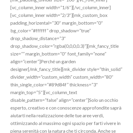
[vc_column_inner width=”1/6″][/vc_column_inner]
[vc_column_inner width=”2/3″][mk_custom_box
padding_horizental=”30″ margin_bottom=”0″
bg_color=”#ffffff” drop_shadow=”true”
drop_shadow_distance=”3″
drop_shadow_color=”rgba(0,0,0,0.3)”][mk_fancy_title
size=”” margin_bottom=”0″ font_family=”none”
align=”center”]Perché un garden
designer[/mk_fancy_title][mk_divider style=”thin_solid”
divider_width=”custom_width” custom_width=”80″
thin_single_color=”#89d84f” thickness=”3″
margin_top=”5″][vc_column_text
disable_pattern=”false” align=”center”]Solo un occhio
esperto, creativo e con conoscenze approfondite saprà
aiutarti nella realizzazione delle tue aree verdi,
ottimizzando al massimo ogni spazio per farti vivere in
piena serenità con la natura che ti circonda. Anche se