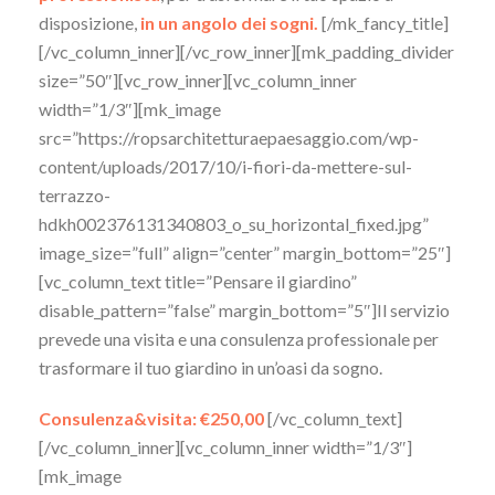
disposizione,
in un angolo dei sogni.
[/mk_fancy_title]
[/vc_column_inner][/vc_row_inner][mk_padding_divider
size=”50″][vc_row_inner][vc_column_inner
width=”1/3″][mk_image
src=”https://ropsarchitetturaepaesaggio.com/wp-
content/uploads/2017/10/i-fiori-da-mettere-sul-
terrazzo-
hdkh002376131340803_o_su_horizontal_fixed.jpg”
image_size=”full” align=”center” margin_bottom=”25″]
[vc_column_text title=”Pensare il giardino”
disable_pattern=”false” margin_bottom=”5″]Il servizio
prevede una visita e una consulenza professionale per
trasformare il tuo giardino in un’oasi da sogno.
Consulenza&visita: €250,00
[/vc_column_text]
[/vc_column_inner][vc_column_inner width=”1/3″]
[mk_image