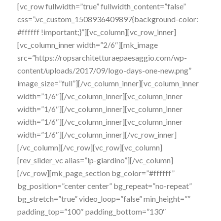
[vc_row fullwidth=”true” fullwidth_content=”false”
css=”.vc_custom_1508936409897{background-color:
#ffffff !important;}”][vc_column][vc_row_inner]
[vc_column_inner width=”2/6″][mk_image
src=”https://ropsarchitetturaepaesaggio.com/wp-
content/uploads/2017/09/logo-days-one-new.png”
image_size=”full”][/vc_column_inner][vc_column_inner
width=”1/6″][/vc_column_inner][vc_column_inner
width=”1/6″][/vc_column_inner][vc_column_inner
width=”1/6″][/vc_column_inner][vc_column_inner
width=”1/6″][/vc_column_inner][/vc_row_inner]
[/vc_column][/vc_row][vc_row][vc_column]
[rev_slider_vc alias=”lp-giardino”][/vc_column]
[/vc_row][mk_page_section bg_color=”#ffffff”
bg_position=”center center” bg_repeat=”no-repeat”
bg_stretch=”true” video_loop=”false” min_height=””
padding_top=”100″ padding_bottom=”130″