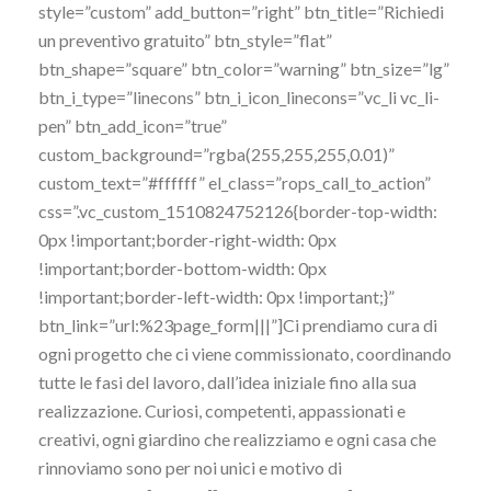
style=”custom” add_button=”right” btn_title=”Richiedi
un preventivo gratuito” btn_style=”flat”
btn_shape=”square” btn_color=”warning” btn_size=”lg”
btn_i_type=”linecons” btn_i_icon_linecons=”vc_li vc_li-
pen” btn_add_icon=”true”
custom_background=”rgba(255,255,255,0.01)”
custom_text=”#ffffff” el_class=”rops_call_to_action”
css=”.vc_custom_1510824752126{border-top-width:
0px !important;border-right-width: 0px
!important;border-bottom-width: 0px
!important;border-left-width: 0px !important;}”
btn_link=”url:%23page_form|||”]Ci prendiamo cura di
ogni progetto che ci viene commissionato, coordinando
tutte le fasi del lavoro, dall’idea iniziale fino alla sua
realizzazione. Curiosi, competenti, appassionati e
creativi, ogni giardino che realizziamo e ogni casa che
rinnoviamo sono per noi unici e motivo di