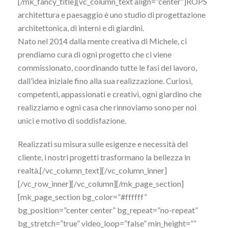
[/mk_fancy_title][vc_column_text align=”center”]ROPS
architettura e paesaggio è uno studio di progettazione
architettonica, di interni e di giardini.
Nato nel 2014 dalla mente creativa di Michele, ci
prendiamo cura di ogni progetto che ci viene
commissionato, coordinando tutte le fasi del lavoro,
dall’idea iniziale fino alla sua realizzazione. Curiosi,
competenti, appassionati e creativi, ogni giardino che
realizziamo e ogni casa che rinnoviamo sono per noi
unici e motivo di soddisfazione.
Realizzati su misura sulle esigenze e necessità del
cliente, i nostri progetti trasformano la bellezza in
realtà.[/vc_column_text][/vc_column_inner]
[/vc_row_inner][/vc_column][/mk_page_section]
[mk_page_section bg_color=”#ffffff”
bg_position=”center center” bg_repeat=”no-repeat”
bg_stretch=”true” video_loop=”false” min_height=””