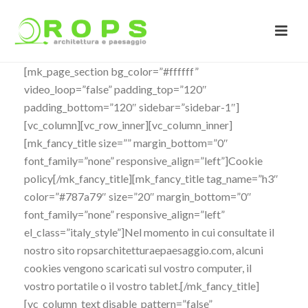
[mk_page_section bg_color=”#ffffff”
video_loop=”false” padding_top=”120″
padding_bottom=”120″ sidebar=”sidebar-1″]
[vc_column][vc_row_inner][vc_column_inner]
[mk_fancy_title size=”” margin_bottom=”0″
font_family=”none” responsive_align=”left”]Cookie
policy[/mk_fancy_title][mk_fancy_title tag_name=”h3″
color=”#787a79″ size=”20″ margin_bottom=”0″
font_family=”none” responsive_align=”left”
el_class=”italy_style”]Nel momento in cui consultate il
nostro sito ropsarchitetturaepaesaggio.com, alcuni
cookies vengono scaricati sul vostro computer, il
vostro portatile o il vostro tablet.[/mk_fancy_title]
[vc_column_text disable_pattern=”false”