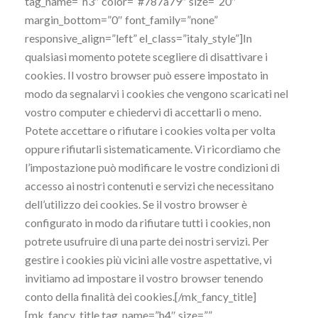
tag_name=”h3″ color=”#787a79″ size=”20″
margin_bottom=”0″ font_family=”none”
responsive_align=”left” el_class=”italy_style”]In
qualsiasi momento potete scegliere di disattivare i
cookies. Il vostro browser può essere impostato in
modo da segnalarvi i cookies che vengono scaricati nel
vostro computer e chiedervi di accettarli o meno.
Potete accettare o rifiutare i cookies volta per volta
oppure rifiutarli sistematicamente. Vi ricordiamo che
l’impostazione può modificare le vostre condizioni di
accesso ai nostri contenuti e servizi che necessitano
dell’utilizzo dei cookies. Se il vostro browser è
configurato in modo da rifiutare tutti i cookies, non
potrete usufruire di una parte dei nostri servizi. Per
gestire i cookies più vicini alle vostre aspettative, vi
invitiamo ad impostare il vostro browser tenendo
conto della finalità dei cookies.[/mk_fancy_title]
[mk_fancy_title tag_name=”h4″ size=””