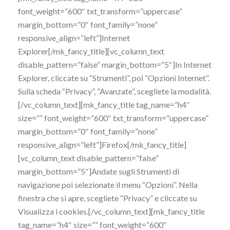
font_weight=”600″ txt_transform=”uppercase”
margin_bottom=”0″ font_family=”none”
responsive_align=”left”]Internet
Explorer[/mk_fancy_title][vc_column_text
disable_pattern=”false” margin_bottom=”5″]In Internet
Explorer, cliccate su “Strumenti”, poi “Opzioni Internet”.
Sulla scheda “Privacy”, “Avanzate”, scegliete la modalità.
[/vc_column_text][mk_fancy_title tag_name=”h4″
size=”” font_weight=”600″ txt_transform=”uppercase”
margin_bottom=”0″ font_family=”none”
responsive_align=”left”]Firefox[/mk_fancy_title]
[vc_column_text disable_pattern=”false”
margin_bottom=”5″]Andate sugli Strumenti di
navigazione poi selezionate il menu “Opzioni”. Nella
finestra che si apre, scegliete “Privacy” e cliccate su
Visualizza i cookies.[/vc_column_text][mk_fancy_title
tag_name=”h4″ size=”” font_weight=”600″