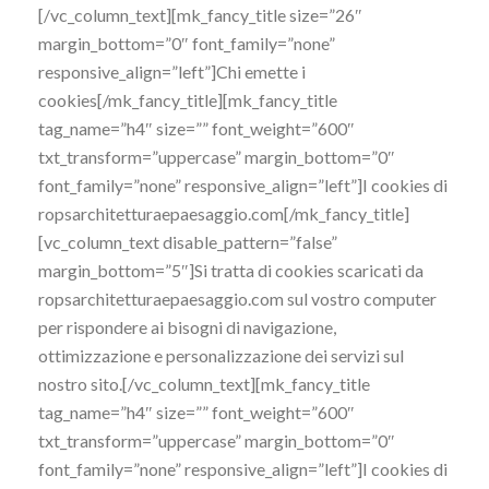
[/vc_column_text][mk_fancy_title size=”26″
margin_bottom=”0″ font_family=”none”
responsive_align=”left”]Chi emette i
cookies[/mk_fancy_title][mk_fancy_title
tag_name=”h4″ size=”” font_weight=”600″
txt_transform=”uppercase” margin_bottom=”0″
font_family=”none” responsive_align=”left”]I cookies di
ropsarchitetturaepaesaggio.com[/mk_fancy_title]
[vc_column_text disable_pattern=”false”
margin_bottom=”5″]Si tratta di cookies scaricati da
ropsarchitetturaepaesaggio.com sul vostro computer
per rispondere ai bisogni di navigazione,
ottimizzazione e personalizzazione dei servizi sul
nostro sito.[/vc_column_text][mk_fancy_title
tag_name=”h4″ size=”” font_weight=”600″
txt_transform=”uppercase” margin_bottom=”0″
font_family=”none” responsive_align=”left”]I cookies di