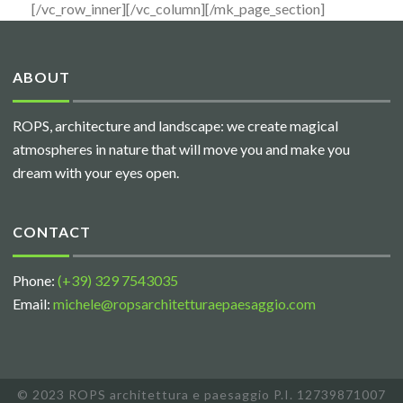
[/vc_row_inner][/vc_column][/mk_page_section]
ABOUT
ROPS, architecture and landscape: we create magical
atmospheres in nature that will move you and make you
dream with your eyes open.
CONTACT
Phone:
(+39) 329 7543035
Email:
michele@ropsarchitetturaepaesaggio.com
© 2023 ROPS architettura e paesaggio P.I. 12739871007