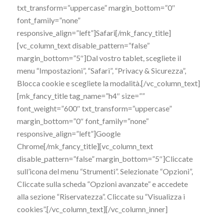
txt_transform=”uppercase” margin_bottom=”0″
font_family=”none”
responsive_align=”left”]Safari[/mk_fancy_title]
[vc_column_text disable_pattern=”false”
margin_bottom=”5″]Dal vostro tablet, scegliete il
menu “Impostazioni”, “Safari”, “Privacy & Sicurezza”,
Blocca cookie e scegliete la modalità.[/vc_column_text]
[mk_fancy_title tag_name=”h4″ size=””
font_weight=”600″ txt_transform=”uppercase”
margin_bottom=”0″ font_family=”none”
responsive_align=”left”]Google
Chrome[/mk_fancy_title][vc_column_text
disable_pattern=”false” margin_bottom=”5″]Cliccate
sull’icona del menu “Strumenti”. Selezionate “Opzioni”,
Cliccate sulla scheda “Opzioni avanzate” e accedete
alla sezione “Riservatezza”. Cliccate su “Visualizza i
cookies”.[/vc_column_text][/vc_column_inner]